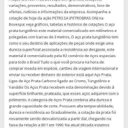
variações, proventos, resultados, demonstrativos, livro de
ofertas, notícias e informações da empresa. Acompanhe a
cotação de hoje da ação PETR3.SA (PETROBRAS ON) na
Bovespa: veja gráficos, tabelas e histórico de cotações O aço
prata tungstênio este material comercializado em milímetros e
polegadas com barras de 3 metros, O aço prata tungstênio tem
como o seu destino de aplicações de peças onde exige uma
dureza superficial associada a resistência ao desgaste, este
material é comercializado pela R2 comércio de Aços especiais
para todo o Brasil Tudo o que você procura na hora de
comprar moeda em espécie, cartões de viagem internacional e
enviar ou receber dinheiro do exterior está aqui! Aço Prata.
Ligas de Aço Prata Carbono ligado ao Cromo, Tungstênio e
Vanádio Os Aços Prata recebem esta denominação devido à
superfície brilhante, prateada, que esses aços adquirem com o
polimento. A categoria de Aços Prata combina alta dureza e
grande capacidade de corte. Possuem alta temperabilidade,
dureza e resistência ao Gradualmente, a cotação da prata foi
novamente sendo desvalorizada a partir daí, chegando na
faixa da relação a 80:1 em 1990. Na atual década estamos