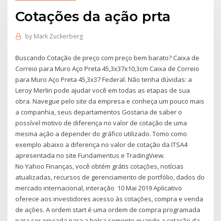
Cotações da ação prta
by
Mark Zuckerberg
Buscando Cotação de preço com preço bem barato? Caixa de
Correio para Muro Aço Preta 45,3x37x10,3cm Caixa de Correio
para Muro Aço Preta 45,3x37 Federal. Não tenha dúvidas: a
Leroy Merlin pode ajudar você em todas as etapas de sua
obra. Navegue pelo site da empresa e conheça um pouco mais
a companhia, seus departamentos Gostaria de saber o
possível motivo de diferença no valor de cotação de uma
mesma ação a depender do gráfico utilizado. Tomo como
exemplo abaixo a diferença no valor de cotação da ITSA4
apresentada no site Fundamentus e TradingView.
No Yahoo Finanças, você obtém grátis cotações, notícias
atualizadas, recursos de gerenciamento de portfólio, dados do
mercado internacional, interação 10 Mai 2019 Aplicativo
oferece aos investidores acesso às cotações, compra e venda
de ações. A ordem start é uma ordem de compra programada
para ser enviada para a bolsa somente quando a cotação da